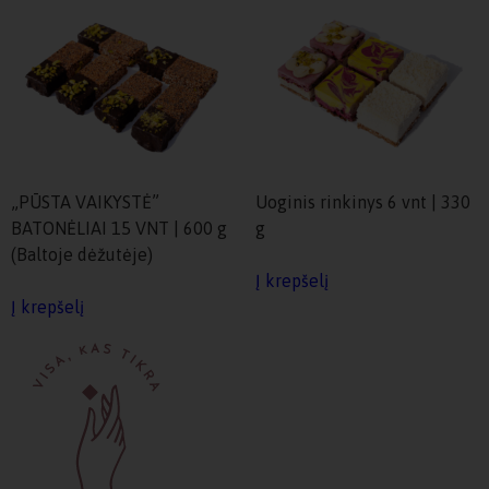
„PŪSTA VAIKYSTĖ”
Uoginis rinkinys 6 vnt | 330
BATONĖLIAI 15 VNT | 600 g
g
(Baltoje dėžutėje)
Į krepšelį
Į krepšelį