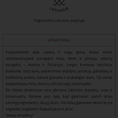
Pagaminta Lietuvos pajūryje
APRAŠYMAS
Svajojantiems apie vasarą ir uogų gaivą ištisus metus
rekomenduojame paragauti mūsų vieno iš pirmųjų sukurtų
pyragėlių – Avietės ir Pistacijos. Lengvi, kreminės tekstūros
sluoksniai, tarp kurių pabarstėmė skaldytų pistacijų gabaliukų ir
liofilizuotų aviečių sukuria gaivumo ir prabangos skonį. Tai vienas
mėgiamiausių mūsų desertų skirtas uogų mylėtojams.
Šio rinkinio desertuose nėra gliuteno, laktozės, kiaušinių, sojos ir
konservantų. Kūrėme juos taip, kad galėtumėt patirti išties
vertingų ingredientų tikrąjį skonį. Visi mūsų gaminami desertai yra
veganiški, pagaminti Klaipėdoje prie jūros.
Skanių atradimų!