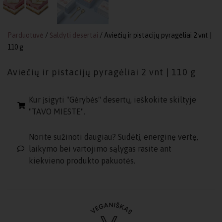
Parduotuvė
/
Šaldyti desertai
/ Aviečių ir pistacijų pyragėliai 2 vnt |
110 g
Aviečių ir pistacijų pyragėliai 2 vnt | 110 g
Kur įsigyti "Gėrybės" desertų, ieškokite skiltyje
"TAVO MIESTE".
Norite sužinoti daugiau? Sudėtį, energinę vertę,
laikymo bei vartojimo sąlygas rasite ant
kiekvieno produkto pakuotės.