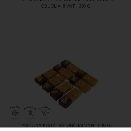
OBUOLIAI 8 VNT | 300 G
"PŪSTA VAIKYSTĖ" BATONĖLIAI 8 VNT | 300 G