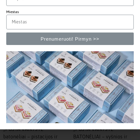
„PŪSTA VAIKYSTĖ”
„PŪSTA VAIKYSTĖ”
batonėliai – cinamonas ir
batonėliai – vyšnios ir
Miestas
obuoliai (10vnt x 40g |
migdolai (10vnt x 40g |
nešaldyti)
nešaldyti)
Daugiau
Daugiau
Prenumeruoti! Pirmyn >>
„PŪSTA VAIKYSTĖ”
„PŪSTA VAIKYSTĖ”
batonėliai – pistacijos ir
BATONĖLIAI – vyšnios ir