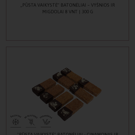
„PŪSTA VAIKYSTĖ” BATONĖLIAI – VYŠNIOS IR
MIGDOLAI 8 VNT | 300 G
"PŪSTA VAIKYSTĖ" BATONĖLIAI - CINAMONAS IR